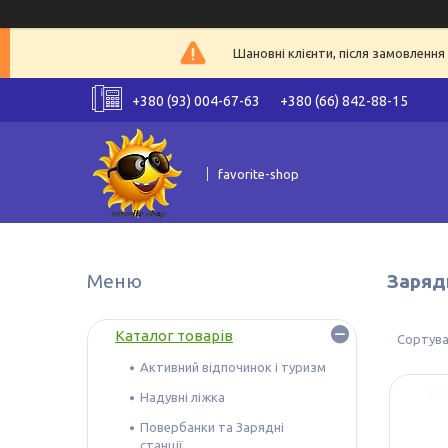
Шановні клієнти, після замовленн
+380 (93) 004-67-63
+380 (66) 842-88-15
favorite-shop
Заряд
Каталог товарів
Активний відпочинок і туризм
Надувні ліжка
Повербанки та Зарядні
станції