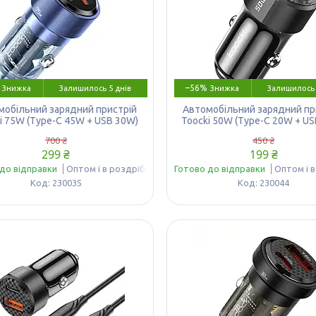
–56%
Залишилось 5 днів
Залишилось 
мобільний зарядний пристрій
Автомобільний зарядний пр
i 75W (Type-C 45W + USB 30W)
Toocki 50W (Type-C 20W + U
700 ₴
450 ₴
299 ₴
199 ₴
до відправки
Оптом і в роздріб
Готово до відправки
Оптом і 
230035
230044