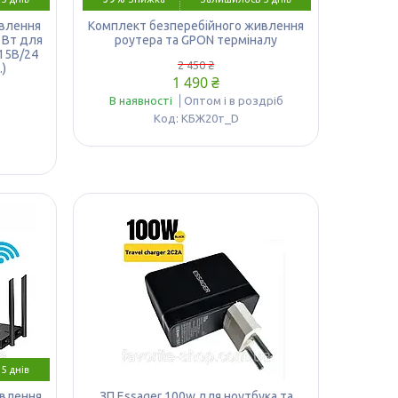
влення
Комплект безперебійного живлення
 Вт для
роутера та GPON терміналу
15В/24
2 450 ₴
.)
1 490 ₴
В наявності
Оптом і в роздріб
КБЖ20т_D
5 днів
ивлення
ЗП Essager 100w для ноутбука та