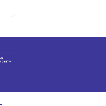
за
 сайт –
сті