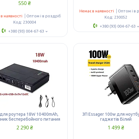
550 ₴
Немає в наявності
Оптом і в 
 в наявності
Оптом і в роздріб
230052
230004
+380 (93) 004-67-63
+380 (93) 004-67-63
 для роутера 18W 10400mАh,
ЗП Essager 100w для ноутбу
чник бесперебойного питания
гаджетів Білий
2 290 ₴
1 499 ₴