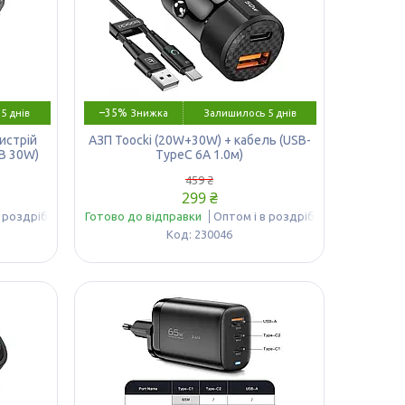
–35%
5 днів
Залишилось 5 днів
истрій
АЗП Toocki (20W+30W) + кабель (USB-
SB 30W)
TypeC 6A 1.0м)
459 ₴
299 ₴
в роздріб
Готово до відправки
Оптом і в роздріб
230046