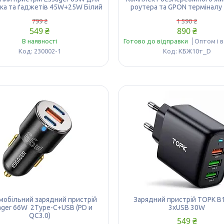
ка та ґаджетів 45W+25W Білий
роутера та GPON терміналу
799 ₴
1 590 ₴
549 ₴
890 ₴
В наявності
Готово до відправки
Оптом і 
230002-1
КБЖ10т_D
мобільний зарядний пристрій
Зарядний пристрій TOPK B
ager 66W 2Type-C+USB (PD и
3xUSB 30W
QC3.0)
549 ₴