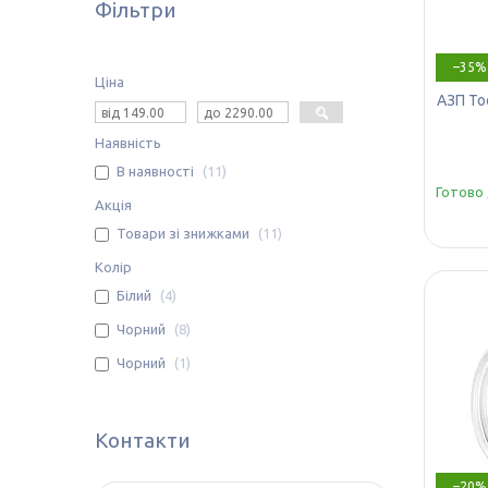
Фільтри
–35%
Ціна
АЗП To
Наявність
В наявності
11
Готово 
Акція
Товари зі знижками
11
Колір
Білий
4
Чорний
8
Чорний
1
Контакти
–20%