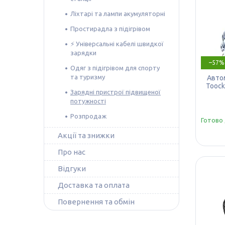
Ліхтарі та лампи акумуляторні
Простирадла з підігрівом
⚡️ Універсальні кабелі швидкої
зарядки
–57%
Одяг з підігрівом для спорту
та туризму
Авто
Toock
Зарядні пристрої підвищеної
потужності
Розпродаж
Готово 
Акції та знижки
Про нас
Відгуки
Доставка та оплата
Повернення та обмін