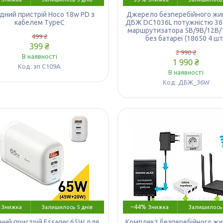
дний пристрій Hoco 18w PD з
Джерело безперебійного жи
кабелем TypeC
ДБЖ DC1036L потужністю 36
маршрутизатора 5В/9В/12В/
499 ₴
без батареї (18650 4 шт
399 ₴
2 990 ₴
В наявності
1 990 ₴
зп С109А
В наявності
ДБЖ_36W
–44%
Залишилось 5 днів
Залишилось 
ний пристрій Essager 65W для
Комплект безперебійного ж