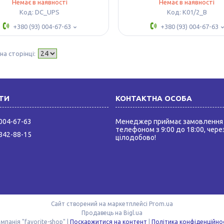
Немає в наявності
Немає в наявності
DC_UPS
К01/2_B
+380 (93) 004-67-63
+380 (93) 004-67-63
 004-67-63
Менеджер приймає замовлення 
телефоном з 9:00 до 18:00, через
 842-88-15
цілодобово!
Сайт створений на маркетплейсі
Prom.ua
Продавець на Bigl.ua
Компанія "favorite-shop" |
Поскаржитися на контент
|
Політика конфіденційно