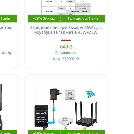
–28%
5 днів
Залишилось 5 днів
истрій
Зарядний пристрій Essager 65W для
ноутбука та ґаджетів 45W+25W
899 ₴
649 ₴
в роздріб
В наявності
230002-D
–39%
5 днів
Залишилось 5 днів