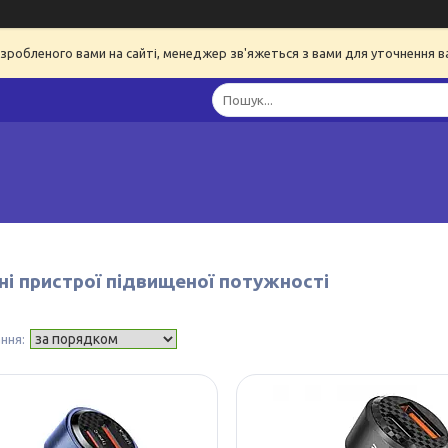
я зробленого вами на сайті, менеджер зв'яжеться з вами для уточнення 
ні пристрої підвищеної потужності