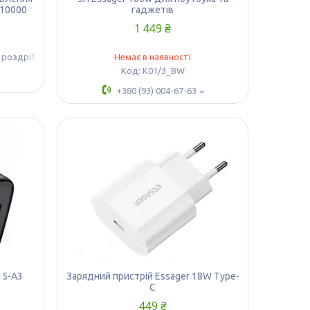
 10000
гаджетів
1 449 ₴
в роздріб
Немає в наявності
К01/3_BW
+380 (93) 004-67-63
15-A3
Зарядний пристрій Essager 18W Type-
C
449 ₴