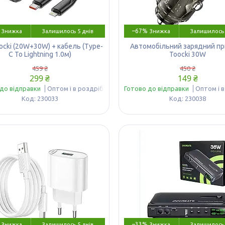
–67%
Залишилось 5 днів
Залишилось 
ocki (20W+30W) + кабель (Type-
Автомобільний зарядний пр
C To Lightning 1.0м)
Toocki 30W
459 ₴
450 ₴
299 ₴
149 ₴
до відправки
Оптом і в роздріб
Готово до відправки
Оптом і 
230033
230038
–33%
Залишилось 5 днів
Залишилось 