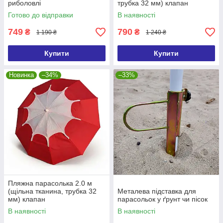
риболовлі
трубка 32 мм) клапан
Готово до відправки
В наявності
749
790
₴
₴
1 190 ₴
1 240 ₴
Купити
Купити
Новинка
–34%
–33%
Пляжна парасолька 2.0 м
(щільна тканина, трубка 32
Металева підставка для
мм) клапан
парасольок у ґрунт чи пісок
В наявності
В наявності