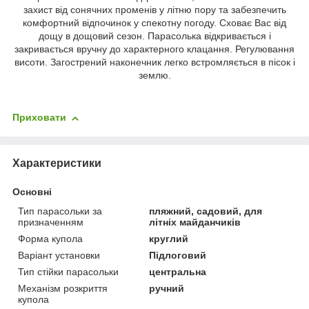
захист від сонячних променів у літню пору та забезпечить
комфортний відпочинок у спекотну погоду. Сховає Вас від
дощу в дощовий сезон. Парасолька відкривається і
закривається вручну до характерного клацання. Регулювання
висоти. Загострений наконечник легко встромляється в пісок і
землю.
Приховати
Характеристики
Основні
Тип парасольки за
пляжний, садовий, для
призначенням
літніх майданчиків
Форма купола
круглий
Варіант установки
Підлоговий
Тип стійки парасольки
центральна
Механізм розкриття
ручний
купола