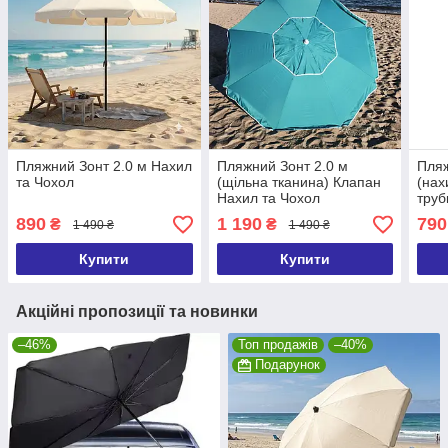
Пляжний Зонт 2.0 м Нахил
Пляжний Зонт 2.0 м
Пляж
та Чохол
(щільна тканина) Клапан
(нах
Нахил та Чохол
труб
890
1 190
790
₴
₴
1 490 ₴
1 490 ₴
Купити
Купити
Акційні пропозиції та новинки
–46%
Топ продажів
–40%
Подарунок