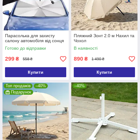
Парасолька для захисту
Пляжний Зонт 2.0 м Нахил та
салону автомобіля від сонця
Чохол
Готово до відправки
В наявності
299
890
₴
₴
558 ₴
1 490 ₴
Купити
Купити
Топ продажів
–40%
–40%
Подарунок