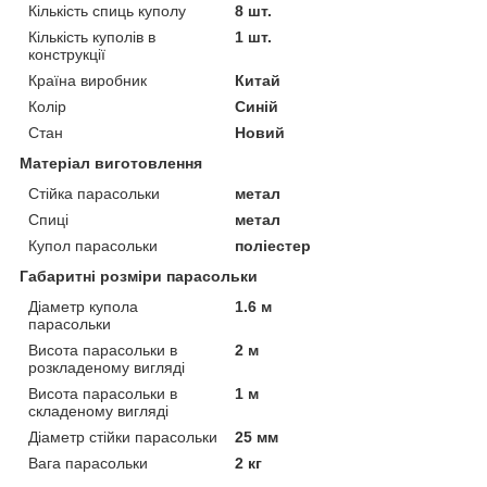
Кількість спиць куполу
8 шт.
Кількість куполів в
1 шт.
конструкції
Країна виробник
Китай
Колір
Синій
Стан
Новий
Матеріал виготовлення
Стійка парасольки
метал
Спиці
метал
Купол парасольки
поліестер
Габаритні розміри парасольки
Діаметр купола
1.6 м
парасольки
Висота парасольки в
2 м
розкладеному вигляді
Висота парасольки в
1 м
складеному вигляді
Діаметр стійки парасольки
25 мм
Вага парасольки
2 кг