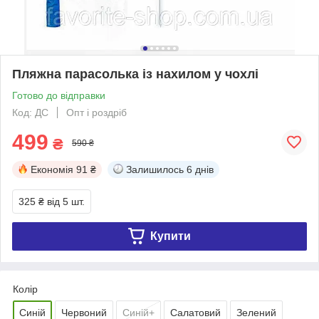
Пляжна парасолька із нахилом у чохлі
Готово до відправки
Код: ДС
Опт і роздріб
499
₴
590 ₴
Економія
91 ₴
Залишилось
6 днів
325 ₴
від 5 шт.
Купити
Колір
Синій
Червоний
Синій+
Салатовий
Зелений