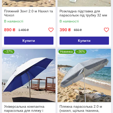
Пляжний Зонт 2.0 м Нахил та
Розкладна підставка для
Чохол
парасольок під трубку 32 мм
В наявності
В наявності
890
390
₴
₴
1 490 ₴
650 ₴
Купити
Купити
–37%
Новинка
–36%
Універсальна компактна
Пляжна парасолька 2.0 м
парасолька для пляжу і
(нахил, щільна тканина,