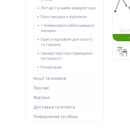
Ліхтарі та лампи акумуляторні
Простирадла з підігрівом
⚡️ Універсальні кабелі швидкої
зарядки
Одяг з підігрівом для спорту
та туризму
Зарядні пристрої підвищеної
потужності
Розпродаж
Акції та знижки
Про нас
Відгуки
Доставка та оплата
Повернення та обмін