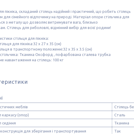
ля пікніка, складаний стілець надійний і практичний, що робить стілець
м для сімейного відпочинку на природі. Матеріал опори стільчика для
ся з металу що дозволяє витримувати вага, близько
рам. Стілець для риболовлі, відмінний вибір для всієї родини!
стики стільця для пікніка:
ільця для пікніка:32 х 27 х 35 (см)
ільця в транспортному положенні:32 х 35 х 3.5 (см)
стільчика: Тканина Оксфорд , пофарбована сталева трубка
е навантаження на стілець: 100 кг
теристики
ні
стичних меблів
Стілець бе
 каркасу (опор)
Сталь
 сидіння
Тканина
конструкція для зберігання і транспортування
Так