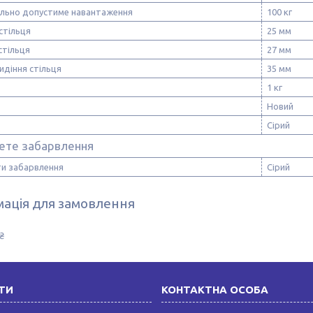
льно допустиме навантаження
100 кг
стільця
25 мм
стільця
27 мм
идіння стільця
35 мм
1 кг
Новий
Сірий
ете забарвлення
и забарвлення
Сірий
ація для замовлення
₴