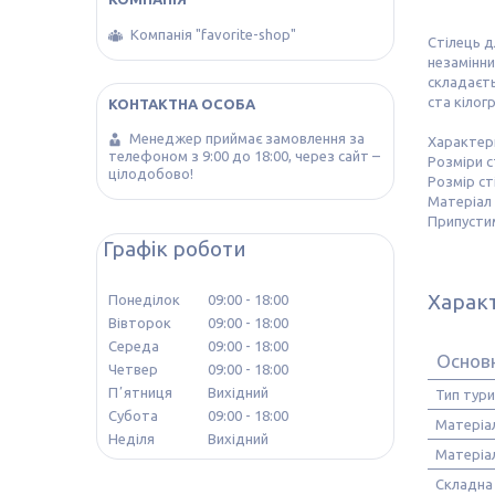
Компанія "favorite-shop"
Стілець д
незамінни
складаєть
ста кілог
Менеджер приймає замовлення за
Характери
телефоном з 9:00 до 18:00, через сайт –
Розміри ст
цілодобово!
Розмір ст
Матеріал 
Припустим
Графік роботи
Харак
Понеділок
09:00
18:00
Вівторок
09:00
18:00
Середа
09:00
18:00
Основ
Четвер
09:00
18:00
Пʼятниця
Вихідний
Тип тури
Субота
09:00
18:00
Матеріал
Неділя
Вихідний
Матеріал
Складна 