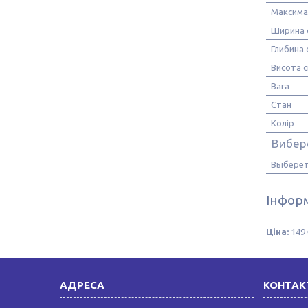
Максима
Ширина 
Глибина 
Висота с
Вага
Стан
Колір
Вибер
Выберет
Інформ
Ціна:
149 