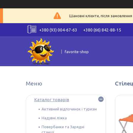
Шановні клієнти, після замовленн
+380 (93) 004-67-63
+380 (66) 842-88-15
favorite-shop
Стілец
Каталог товарів
Активний відпочинок і туризм
Надувні ліжка
Повербанки та Зарядні
станції