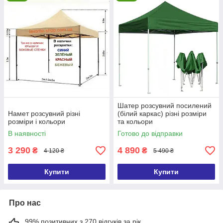
Шатер розсувний посилений
Намет розсувний різні
(білий каркас) різні розміри
розміри і кольори
та кольори
В наявності
Готово до відправки
3 290
4 890
₴
₴
4 120 ₴
5 490 ₴
Купити
Купити
Про нас
99% позитивних з 270 відгуків за рік