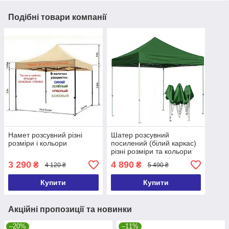
Подібні товари компанії
Намет розсувний різні
Шатер розсувний
розміри і кольори
посилений (білий каркас)
різні розміри та кольори
3 290
4 890
₴
₴
4 120 ₴
5 490 ₴
Купити
Купити
Акційні пропозиції та новинки
–20%
–11%