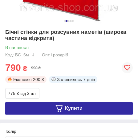
Бічні стінки для розсувних наметів (широка
частина відкрита)
В наявності
Код: БС_6м_Ч
Опт і роздріб
790
₴
990 ₴
Економія
200 ₴
Залишилось
7 днів
775 ₴
від 2 шт.
Купити
Колір