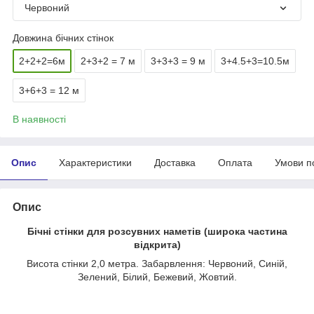
Червоний
Довжина бічних стінок
2+2+2=6м
2+3+2 = 7 м
3+3+3 = 9 м
3+4.5+3=10.5м
3+6+3 = 12 м
В наявності
Опис
Характеристики
Доставка
Оплата
Умови п
Опис
Бічні стінки для розсувних наметів (широка частина
відкрита)
Висота стінки 2,0 метра. Забарвлення: Червоний, Синій,
Зелений, Білий, Бежевий, Жовтий.