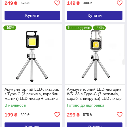
249
149
₴
₴
525 ₴
300 ₴
Купити
Купити
–50%
Топ продажів
–48%
Акумуляторний LED-ліхтарик
Акумуляторний LED-ліхтарик
з Type-C (3 режима, карабин,
W5138 з Type-C (7 режимів,
магнит) LED ліхтар + штатив
карабін, викрутки) LED ліхтар
+ штатив
В наявності
Готово до відправки
199
299
₴
₴
399 ₴
575 ₴
Купити
Купити