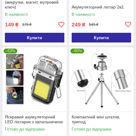
(викрутки, магніт, мутровий
ключ)
Акумуляторний ліхтар 2в1
В наявності
В наявності
149
249
₴
₴
375 ₴
549 ₴
Купити
Купити
–53%
–50%
Яскравий акумуляторний
Компактний міні штатив,
LED ліхтарик з запальничкою
трипод
Готово до відправки
Готово до відправки