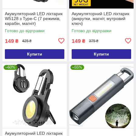
Акумуляторний LED ліхтарик
Акумуляторний LED ліхтарик
W5128 з Type-C (7 режимів,
(викрутки, магніт, мутровий
карабін, магніт)
ключ)
Готово до відправки
Готово до відправки
149
149
₴
₴
425 ₴
375 ₴
Купити
Купити
–60%
–55%
Акумуляторний LED ліхтарик