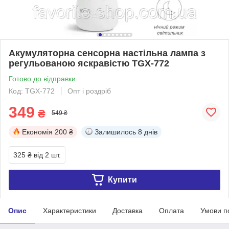
Акумуляторна сенсорна настільна лампа з
регульованою яскравістю TGX-772
Готово до відправки
Код: TGX-772
Опт і роздріб
349
₴
549 ₴
Економія
200 ₴
Залишилось
8 днів
325 ₴
від 2 шт.
Купити
Опис
Характеристики
Доставка
Оплата
Умови п