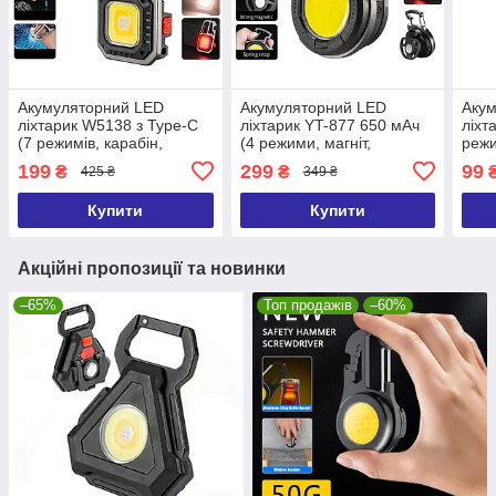
Акумуляторний LED
Акумуляторний LED
Аку
ліхтарик W5138 з Type-C
ліхтарик YT-877 650 мАч
ліхт
(7 режимів, карабін,
(4 режими, магніт,
режи
викрутки)
кріплення на кепку)
199
299
99
₴
₴
425 ₴
349 ₴
Купити
Купити
Акційні пропозиції та новинки
–65%
Топ продажів
–60%