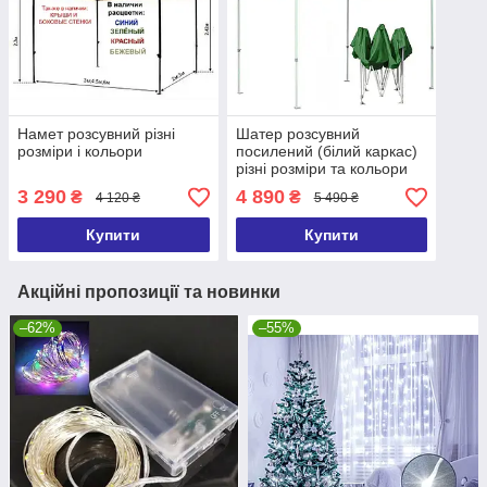
Намет розсувний різні
Шатер розсувний
розміри і кольори
посилений (білий каркас)
різні розміри та кольори
3 290
4 890
₴
₴
4 120 ₴
5 490 ₴
Купити
Купити
Акційні пропозиції та новинки
–62%
–55%