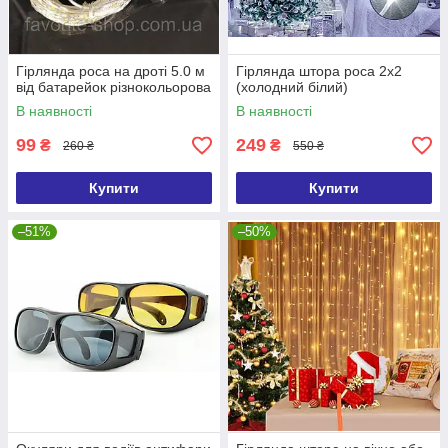
Гірлянда роса на дроті 5.0 м
Гірлянда штора роса 2х2
від батарейок різнокольорова
(холодний білий)
В наявності
В наявності
99
249
₴
₴
260 ₴
550 ₴
Купити
Купити
–51%
–50%