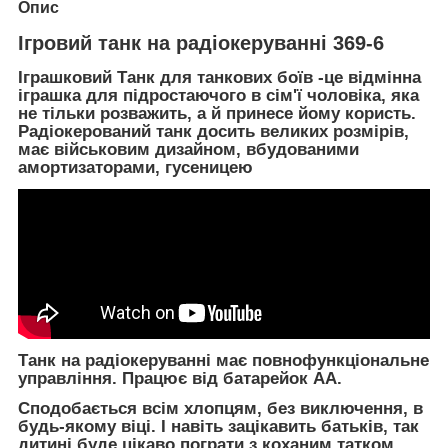
Опис
Ігровий танк на радіокеруванні 369-6
Іграшковий Танк для танкових боїв -це відмінна
іграшка для підростаючого в сім'ї чоловіка, яка
не тільки розважить, а й принесе йому користь.
Радіокерований танк досить великих розмірів,
має військовим дизайном, вбудованими
амортизаторами, гусеницею
Танк на радіокеруванні має повнофункціональне
управління. Працює від батарейок АА.
Сподобається всім хлопцям, без виключення, в
будь-якому віці. І навіть зацікавить батьків, так
дитині буде цікаво пограти з коханим татком.