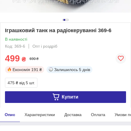
Іграшковий танк на радіокеруванні 369-6
В наявності
Код: 369-6
Опт і роздріб
499
₴
690 ₴
Економія
191 ₴
Залишилось
5 днів
475 ₴
від 5 шт.
Купити
Опис
Характеристики
Доставка
Оплата
Умови п