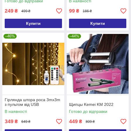
Готово до відправки
В наявності
249
99
₴
₴
499 ₴
186 ₴
Купити
Купити
–46%
–44%
Гірлянда штора роса 3mx3m
з пультом від USB
Щипцы Kemei KM 2022
В наявності
Готово до відправки
349
449
₴
₴
649 ₴
809 ₴