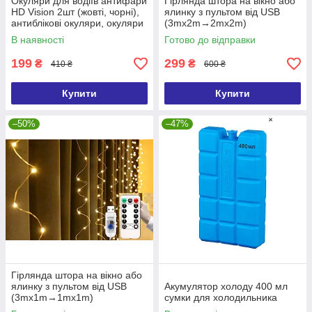
Окуляри для водіїв антифари
Гірлянда штора на вікно або
HD Vision 2шт (жовті, чорні),
ялинку з пультом від USB
антиблікові окуляри, окуляри
(3mx2m→2mx2m)
від сонця, окуляри від
В наявності
Готово до відправки
відблисків
199
299
₴
₴
410 ₴
600 ₴
Купити
Купити
–50%
–47%
Гірлянда штора на вікно або
ялинку з пультом від USB
Акумулятор холоду 400 мл
(3mx1m→1mx1m)
сумки для холодильника