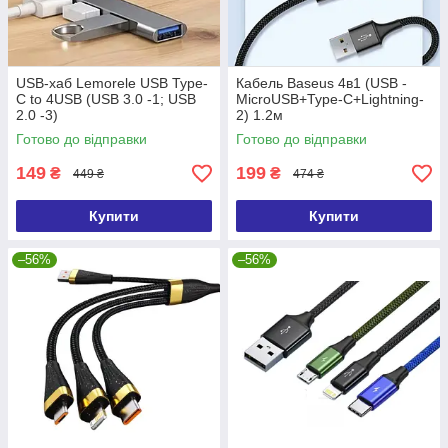
USB-хаб Lemorele USB Type-
Кабель Baseus 4в1 (USB -
C to 4USB (USB 3.0 -1; USB
MicroUSB+Type-C+Lightning-
2.0 -3)
2) 1.2м
Готово до відправки
Готово до відправки
149
199
₴
₴
449 ₴
474 ₴
Купити
Купити
–56%
–56%