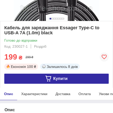
Кабель для заряджання Essager Type-C to
USB-A 7A (1.0m) black
Готово до відправки
Код: 230027-1
Роздріб
199
₴
299 ₴
Економія
100 ₴
Залишилось
8 днів
Купити
Опис
Характеристики
Доставка
Оплата
Умови п
Опис