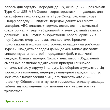
Кабель для зарядки і передачі даних, оснащений 2 роз'ємами
Type-C to USB-A 3A Основні характеристики: - підходить для
смартфонів і інших гаджетів з Type-C-портом; -підтримує
швидку зарядку; - швидкість передачі даних: 480 Мбіт/с; -
матеріал: АБС-пластик + термоеластопласт; - в комплекті
фіксатор на липучці; - вбудований інтелектуальний захист; -
довжина: 1.0 м. Зручне використання. Кабель сумісний з
ноутбуками, смартфонами, планшетами, ігровими
приставками й іншими пристроями, оснащеними роз'ємом
Type-C. Швидкість передачі даних до 480 Мбіт/с дозволить
синхронізувати пристрої і передавати файли за лічені
секунди. Швидка зарядка. Захисні властивості Вбудований
смарт чип розпізнає підключений пристрій і визначає
оптимальні силу струму і напругу. Це оберігає акумулятор від
короткого замикання, перегріву і надмірної зарядки. Корпус
конекторів виготовлений з міцного зносостійкого АБС-
пластику. Обплетення з гнучкого термоеластопласту захищає
кабель від пошкоджень при згинанні - він не рветься і не
тріскається.
Приховати