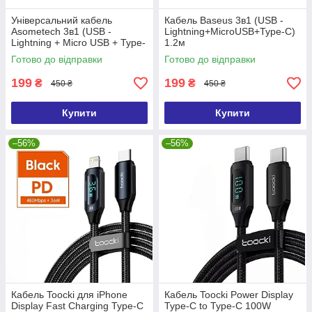
Універсальний кабель
Кабель Baseus 3в1 (USB -
Asometech 3в1 (USB -
Lightning+MicroUSB+Type-C)
Lightning + Micro USB + Type-
1.2м
C 3A 1.2м)
Готово до відправки
Готово до відправки
199
199
₴
₴
450 ₴
450 ₴
Купити
Купити
–56%
–56%
Кабель Toocki для iPhone
Кабель Toocki Power Display
Display Fast Charging Type-C
Type-C to Type-C 100W