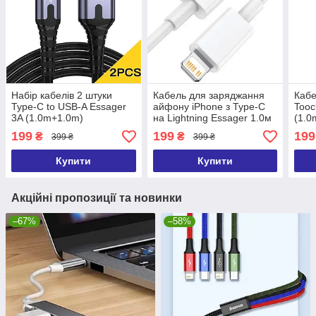
Набір кабелів 2 штуки
Кабель для заряджання
Кабе
Type-C to USB-A Essager
айфону iPhone з Type-C
Tooc
3A (1.0m+1.0m)
на Lightning Essager 1.0м
(1.0
199
199
199
₴
₴
399 ₴
399 ₴
Купити
Купити
Акційні пропозиції та новинки
–67%
–58%