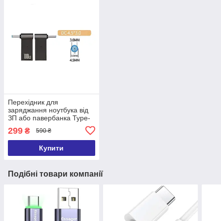
Перехідник для
заряджання ноутбука від
ЗП або павербанка Type-
C на DC
299
₴
590 ₴
Купити
Подібні товари компанії