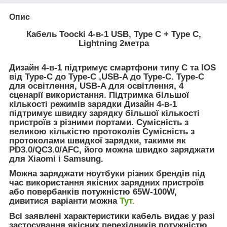
Опис
Кабель Toocki 4-в-1 USB, Type C + Type C,
Lightning 2метра
Дизайн 4-в-1 підтримує смартфони типу C та IOS
від Type-C до Type-C ,USB-A до Type-C. Type-C
для освітлення, USB-A для освітлення, 4
сценарії використання. Підтримка більшої
кількості режимів зарядки Дизайн 4-в-1
підтримує швидку зарядку більшої кількості
пристроїв з різними портами. Сумісність з
великою кількістю протоколів Сумісність з
протоколами швидкої зарядки, такими як
PD3.0/QC3.0/AFC, його можна швидко заряджати
для Xiaomi і Samsung.
Можна заряджати ноутбуки різних брендів під
час використання якісних зарядних пристроїв
або повербанків потужністю 65W-100W,
дивитися варіанти можна
Тут.
Всі заявлені характеристики кабель видає у разі
застосування якісних перехідників потужністю