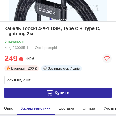
Кабель Toocki 4-в-1 USB, Type C + Type C,
Lightning 2м
В наявності
Код: 230065-1
Опт і роздріб
249
₴
449 ₴
Економія
200 ₴
Залишилось
7 днів
225 ₴
від 2 шт.
Купити
Опис
Характеристики
Доставка
Оплата
Умови 