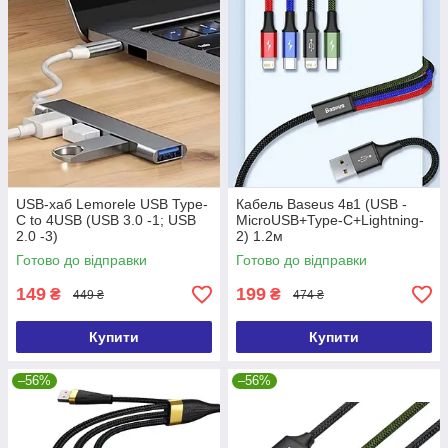
USB-хаб Lemorele USB Type-
Кабель Baseus 4в1 (USB -
C to 4USB (USB 3.0 -1; USB
MicroUSB+Type-C+Lightning-
2.0 -3)
2) 1.2м
Готово до відправки
Готово до відправки
149
199
₴
₴
449 ₴
474 ₴
Купити
Купити
–56%
–56%