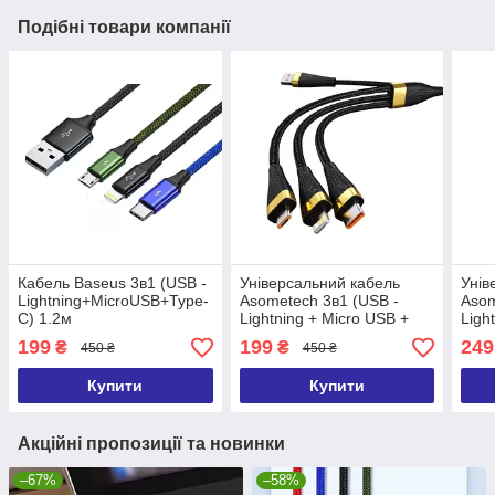
Подібні товари компанії
Кабель Baseus 3в1 (USB -
Універсальний кабель
Унів
Lightning+MicroUSB+Type-
Asometech 3в1 (USB -
Asom
C) 1.2м
Lightning + Micro USB +
Ligh
Type-C 3A 1.2м)
C 6A
199
199
249
₴
₴
450 ₴
450 ₴
Купити
Купити
Акційні пропозиції та новинки
–67%
–58%