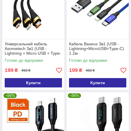
Універсальний кабель
Кабель Baseus 3в1 (USB -
Asometech 3в1 (USB -
Lightning+MicroUSB+Type-C)
Lightning + Micro USB + Type-
1.2м
C 3A 1.2м)
Готово до відправки
Готово до відправки
199
199
₴
₴
450 ₴
450 ₴
Купити
Купити
–56%
–56%