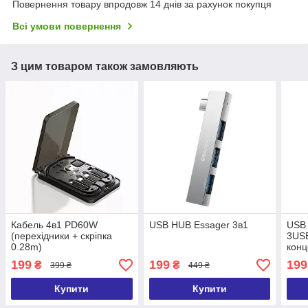
Повернення товару впродовж 14 днів за рахунок покупця
Всі умови повернення
З цим товаром також замовляють
Кабель 4в1 PD60W
USB HUB Essager 3в1
USB 
(перехідники + скріпка
3USB
0.28m)
конц
199
199
199
₴
₴
399 ₴
449 ₴
Купити
Купити