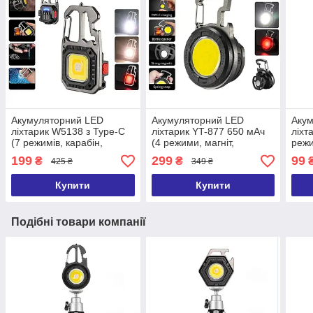
Акумуляторний LED
Акумуляторний LED
Аку
ліхтарик W5138 з Type-C
ліхтарик YT-877 650 мАч
ліхт
(7 режимів, карабін,
(4 режими, магніт,
режи
викрутки)
кріплення на кепку)
199
299
99
₴
₴
425 ₴
349 ₴
Купити
Купити
Подібні товари компанії