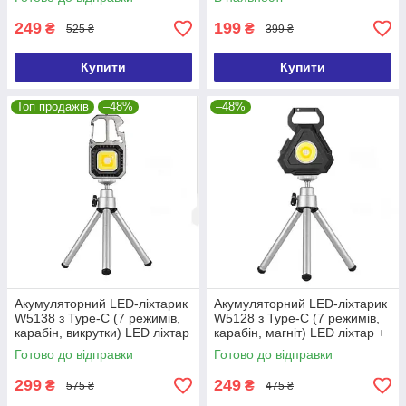
249
199
₴
₴
525 ₴
399 ₴
Купити
Купити
Топ продажів
–48%
–48%
Акумуляторний LED-ліхтарик
Акумуляторний LED-ліхтарик
W5138 з Type-C (7 режимів,
W5128 з Type-C (7 режимів,
карабін, викрутки) LED ліхтар
карабін, магніт) LED ліхтар +
+ штатив
штатив
Готово до відправки
Готово до відправки
299
249
₴
₴
575 ₴
475 ₴