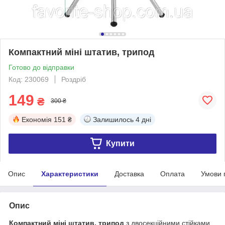
Компактний міні штатив, трипод
Готово до відправки
Код: 230069
Роздріб
149
₴
300 ₴
Економія
151 ₴
Залишилось
4 дні
Купити
Опис
Характеристики
Доставка
Оплата
Умови 
Опис
Компактний міні штатив, трипод
з двосекційними стійками