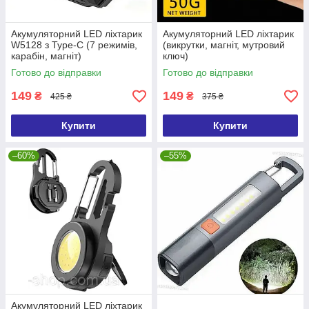
Акумуляторний LED ліхтарик
Акумуляторний LED ліхтарик
W5128 з Type-C (7 режимів,
(викрутки, магніт, мутровий
карабін, магніт)
ключ)
Готово до відправки
Готово до відправки
149
149
₴
₴
425 ₴
375 ₴
Купити
Купити
–60%
–55%
Акумуляторний LED ліхтарик