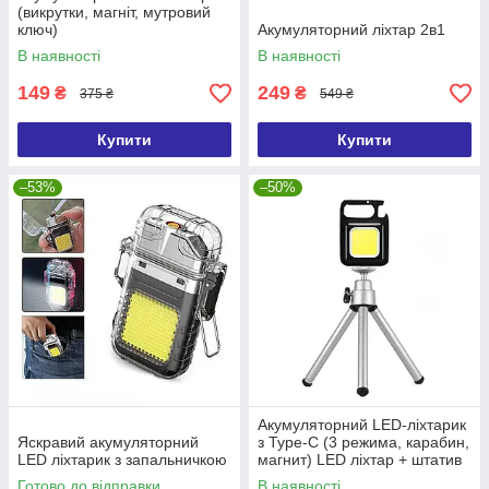
(викрутки, магніт, мутровий
ключ)
Акумуляторний ліхтар 2в1
В наявності
В наявності
149
249
₴
₴
375 ₴
549 ₴
Купити
Купити
–53%
–50%
Акумуляторний LED-ліхтарик
Яскравий акумуляторний
з Type-C (3 режима, карабин,
LED ліхтарик з запальничкою
магнит) LED ліхтар + штатив
Готово до відправки
В наявності