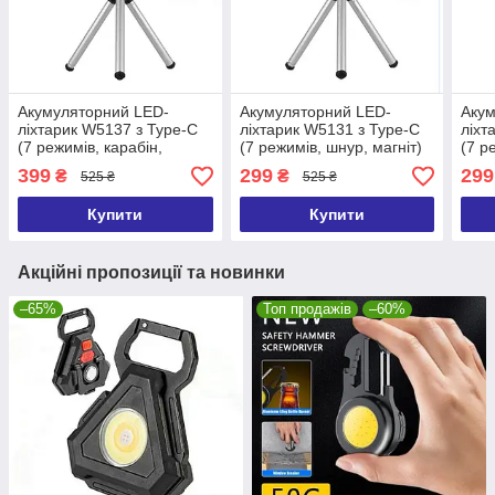
Акумуляторний LED-
Акумуляторний LED-
Акум
ліхтарик W5137 з Type-C
ліхтарик W5131 з Type-C
ліхт
(7 режимів, карабін,
(7 режимів, шнур, магніт)
(7 р
викрутки) LED ліхтар +
LED ліхтар + штатив
викр
399
299
299
₴
₴
525 ₴
525 ₴
штатив
штат
Купити
Купити
Акційні пропозиції та новинки
–65%
Топ продажів
–60%