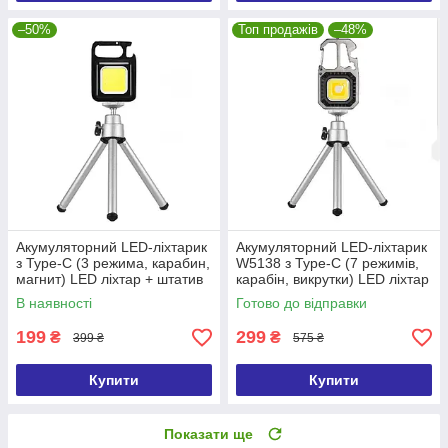
–50%
Топ продажів
–48%
Акумуляторний LED-ліхтарик
Акумуляторний LED-ліхтарик
з Type-C (3 режима, карабин,
W5138 з Type-C (7 режимів,
магнит) LED ліхтар + штатив
карабін, викрутки) LED ліхтар
+ штатив
В наявності
Готово до відправки
199
299
₴
₴
399 ₴
575 ₴
Купити
Купити
Показати ще