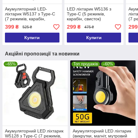
Акумуляторний LED-
LED ліхтарик W5136 з
Акум
ліхтарик W5137 з Type-C
Type-C (5 режимів,
ліхт
(7 режимів, карабін,
карабін, свисток)
(7 р
викрутки) LED ліхтар +
LED 
399
299
299
₴
₴
525 ₴
475 ₴
штатив
Купити
Купити
Акційні пропозиції та новинки
–65%
Топ продажів
–60%
Акумуляторний LED ліхтарик
Акумуляторний LED ліхтарик
W5128 з Type-C (7 режимів,
(викрутки, магніт, мутровий