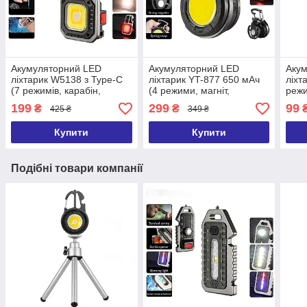
Акумуляторний LED
Акумуляторний LED
Аку
ліхтарик W5138 з Type-C
ліхтарик YT-877 650 мАч
ліхт
(7 режимів, карабін,
(4 режими, магніт,
режи
викрутки)
кріплення на кепку)
199
299
99
₴
₴
425 ₴
349 ₴
Купити
Купити
Подібні товари компанії