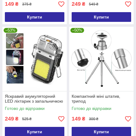
149
249
₴
₴
375 ₴
549 ₴
Купити
Купити
–53%
–50%
Яскравий акумуляторний
Компактний міні штатив,
LED ліхтарик з запальничкою
трипод
Готово до відправки
Готово до відправки
249
149
₴
₴
525 ₴
300 ₴
Купити
Купити