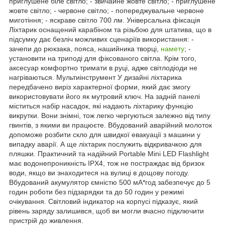
приглушене біле світло; - звичайне жовте світло; - приглушене
жовте світло; - червоне світло; - попереджувальне червоне
миготіння; - яскраве світло 700 лм. Універсальна фіксація
Ліхтарик оснащений карабіном та різьбою для штатива, що в
підсумку дає безліч можливих сценаріїв використання: -
зачепи до рюкзака, пояса, нашийника творці,
намету
; -
установити на триподі для фіксованого світла. Крім того,
аксесуар комфортно тримати в руці, адже світлодіоди не
нагріваються. Мультиінструмент У дизайні ліхтарика
передбачено виріз характерної форми, який дає змогу
використовувати його як мутровий ключ. На задній панелі
міститься набір насадок, які надають ліхтарику функцію
викрутки. Вони знімні, тож легко чергуються залежно від типу
гвинтів, з якими ви працюєте. Вбудований аварійний молоток
допоможе розбити скло для швидкої евакуації з машини у
випадку аварії. А ще ліхтарик послужить відкривачкою для
пляшки. Практичний та надійний Portable Mini LED Flashlight
має водонепроникність IPX4, тож не постраждає від бризок
води, якщо ви знаходитеся на вулиці в дощову погоду.
Вбудований акумулятор ємністю 500 мА*год забезпечує до 5
годин роботи без підзарядки та до 50 годин у режимі
очікування. Світловий індикатор на корпусі підказує, який
рівень заряду залишився, щоб ви могли вчасно підключити
пристрій до живлення.