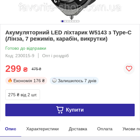
Акумуляторний LED ліхтарик W5143 з Type-C
(Лінза, 7 режимів, карабін, викрутки)
Готово до відправки
Код: 230015-9
Опт і роздріб
299
₴
475 ₴
Економія
176 ₴
Залишилось
7 днів
275 ₴
від 2 шт.
Купити
Опис
Характеристики
Доставка
Оплата
Умови п