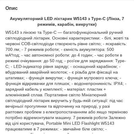
Опис
Акумуляторний LED ліхтарик W5143 з Type-C (Лінза, 7
режимів, карабін, викрутки)
W5143 з лінзою та Type-C — багатофункціональний ручний
світлодіодний ліхтарик. Основні характеристики: - білі, жовті та
червоні COB-світлодіоди створюють рівне світло; - яскравість:
700 лм; - 7 режимів роботи; - ємність акумулятора: 500
мА*год; - час автономної роботи: до 4 годин; - час роботи в
режимі очікування: до 50 год; - роз’єм для заряджання: Type-
C; - LED-індикатор рівня заряду; - оснащений карабіном; -
вбудований аварійний молоток; - є різьба для фіксації на
штативах; - функція викрутки; - функція мутрового ключа; -
функція відкривачки для пляшок; - водонепроникність: IPX4; -
зарядний кабель у комплекті; - матеріал: пластик +
алюмінієвий сплав. Портативне світло Мініатюрний
світлодіодний ліхтарик виручить у будь-якій ситуації: під час
вечірньої прогулянки та відпочинку на природі, у разі
раптових проблем з електропостачанням або якщо терміново
потрібно відремонтувати машину. 7 режимів роботи Залежно
від цілі користувача, Portable Mini LED Flashlight W5143
працюватиме в 7 режимах: - звичайне біле світло; -