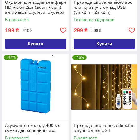
Окуляри для водіїв антифари
Гірлянда штора на вікно або
HD Vision 2шт (жовті, чорні),
ялинку з пультом від USB
антиблікові окуляри, окуляри
(3mx2m→2mx2m)
від сонця, окуляри від
В наявності
Готово до відправки
відблисків
199
299
₴
₴
410 ₴
600 ₴
Купити
Купити
–47%
–46%
Акумулятор холоду 400 мл
Гірлянда штора роса 3mx3m
сумки для холодильника
з пультом від USB
В наявності
В наявності