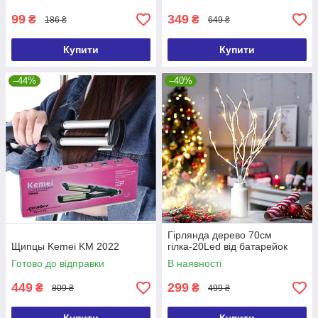
99
349
₴
₴
186 ₴
649 ₴
Купити
Купити
–44%
–40%
Гірлянда дерево 70см
Щипцы Kemei KM 2022
гілка-20Led від батарейок
Готово до відправки
В наявності
449
299
₴
₴
809 ₴
499 ₴