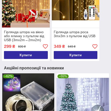
Гірлянда штора на вікно
Гірлянда штора роса
або ялинку з пультом від
3mx3m з пультом від USB
USB (3mx2m→2mx2m)
299
349
₴
₴
600 ₴
649 ₴
Купити
Купити
Акційні пропозиції та новинки
–62%
–55%