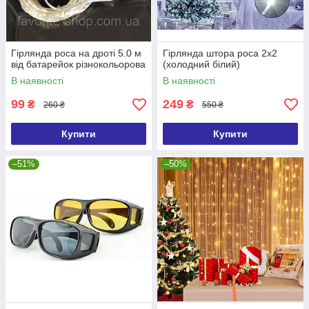
Гірлянда роса на дроті 5.0 м
Гірлянда штора роса 2х2
від батарейок різнокольорова
(холодний білий)
В наявності
В наявності
99
249
₴
₴
260 ₴
550 ₴
Купити
Купити
–51%
–50%