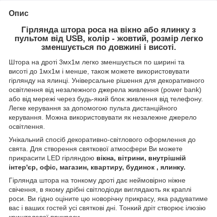
Опис
Гірлянда штора роса на вікно або ялинку з
пультом від USB, колір - жовтий, розмір легко
зменшується по довжині і висоті.
Штора на дроті 3мх1м легко зменшується по ширині та
висоті
до 1мх1м і менше, також можете використовувати
гірлянду на ялинці. Універсальне рішення для декоративного
освітлення від незалежного джерела живлення (power bank)
або від мережі через будь-який блок живлення від телефону.
Легке керування за допомогою пульта дистанційного
керування. Можна використовувати як незалежне джерело
освітлення.
Унікальний спосіб декоративно-світлового оформлення до
свята. Для створення святкової атмосфери Ви можете
прикрасити LED гірляндою
вікна, вітрини, внутрішній
інтер'єр, офіс, магазин, квартиру, будинок , ялинку.
Гірлянда штора на тонкому дроті дає неймовірно ніжне
свічення, в якому дрібні світлодіоди виглядають як краплі
роси. Ви гідно оціните цю новорічну прикрасу, яка радуватиме
вас і ваших гостей усі святкові дні. Тонкий дріт створює ілюзію
кришталевої прикраси.