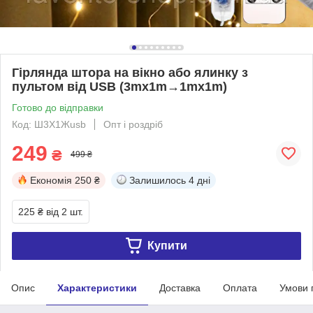
Гірлянда штора на вікно або ялинку з
пультом від USB (3mx1m→1mx1m)
Готово до відправки
Код: Ш3Х1Жusb
Опт і роздріб
249
₴
499 ₴
Економія
250 ₴
Залишилось
4 дні
225 ₴
від 2 шт.
Купити
Опис
Характеристики
Доставка
Оплата
Умови 