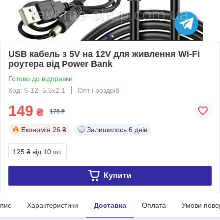
USB кабель з 5V на 12V для живлення Wi-Fi
роутера від Power Bank
Готово до відправки
Код: 5-12_5.5х2.1
Опт і роздріб
149
₴
175 ₴
Економія
26 ₴
Залишилось
6 днів
125 ₴
від 10 шт.
Купити
пис
Характеристики
Доставка
Оплата
Умови пове