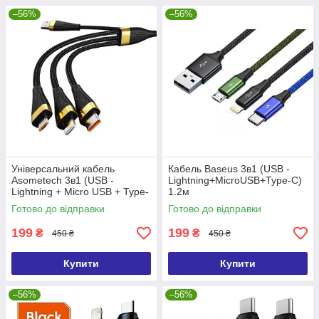
–56%
–56%
Універсальний кабель
Кабель Baseus 3в1 (USB -
Asometech 3в1 (USB -
Lightning+MicroUSB+Type-C)
Lightning + Micro USB + Type-
1.2м
C 3A 1.2м)
Готово до відправки
Готово до відправки
199
199
₴
₴
450 ₴
450 ₴
Купити
Купити
–56%
–56%