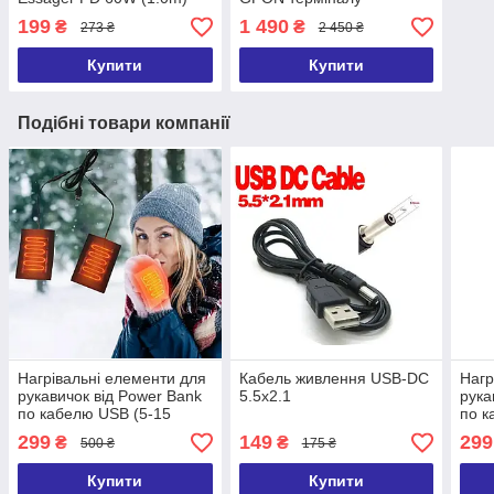
Вlack
199
1 490
₴
₴
273 ₴
2 450 ₴
Купити
Купити
Подібні товари компанії
Нагрівальні елементи для
Кабель живлення USB-DC
Нагр
рукавичок від Power Bank
5.5х2.1
рука
по кабелю USB (5-15
по к
годин обігріву)
годи
299
149
299
₴
₴
500 ₴
175 ₴
Купити
Купити