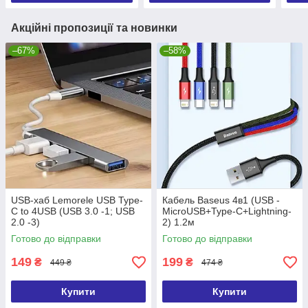
Акційні пропозиції та новинки
–67%
–58%
USB-хаб Lemorele USB Type-
Кабель Baseus 4в1 (USB -
C to 4USB (USB 3.0 -1; USB
MicroUSB+Type-C+Lightning-
2.0 -3)
2) 1.2м
Готово до відправки
Готово до відправки
149
199
₴
₴
449 ₴
474 ₴
Купити
Купити