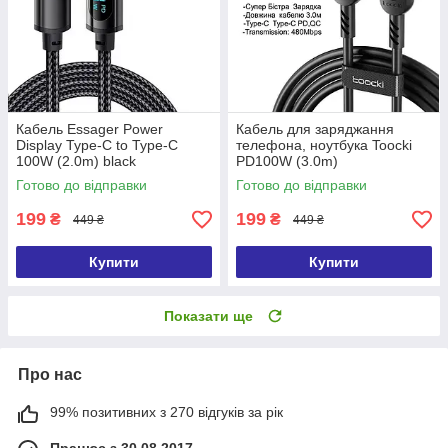
Кабель Essager Power
Кабель для заряджання
Display Type-C to Type-C
телефона, ноутбука Toocki
100W (2.0m) black
PD100W (3.0m)
Готово до відправки
Готово до відправки
199
199
₴
₴
449 ₴
449 ₴
Купити
Купити
Показати ще
Про нас
99% позитивних з 270 відгуків за рік