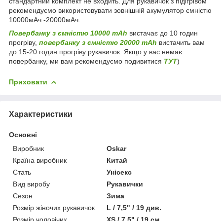
стандартний комплект не входить. Для рукавичок з підігрівом
рекомендуємо використовувати зовнішній акумулятор ємністю
10000мАч -20000мАч.
Повербанку з ємністю 10000 mAh
вистачає до 10 годин
прогріву,
повербанку з ємністю 20000 mAh
вистачить вам
до 15-20 годин прогріву рукавичок. Якщо у вас немає
повербанку, ми вам рекомендуємо подивитися
ТУТ
)
Приховати
Характеристики
Основні
Виробник
Oskar
Країна виробник
Китай
Стать
Унісекс
Вид виробу
Рукавички
Сезон
Зима
Розмір жіночих рукавичок
L / 7,5" / 19 див.
Розмір чоловічих
XS / 7,5" / 19 см.