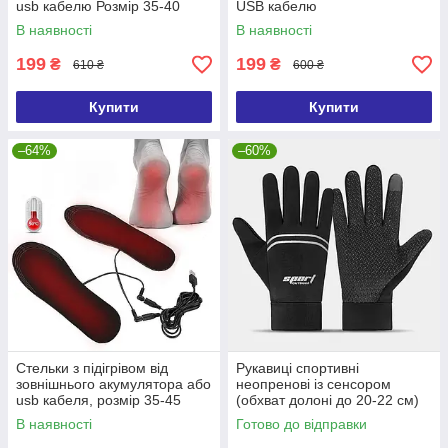
usb кабелю Розмір 35-40
USB кабелю
В наявності
В наявності
199
199
₴
₴
610 ₴
600 ₴
Купити
Купити
–64%
–60%
Стельки з підігрівом від
Рукавиці спортивні
зовнішнього акумулятора або
неопренові із сенсором
usb кабеля, розмір 35-45
(обхват долоні до 20-22 см)
В наявності
Готово до відправки