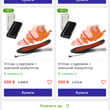
–45%
–45%
Устілки з підігрівом +
Устілки з підігрівом +
зовнішній акумулятор
зовнішній акумулятор
В наявності
В наявності
699
699
₴
₴
1 280 ₴
1 271 ₴
Купити
Купити
Показати ще