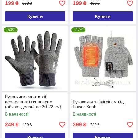
199
199
₴
₴
550 ₴
499 ₴
Купити
Купити
–50%
–47%
Рукавички спортивні
неопренові із сенсором
Рукавички з підігрівом від
(обхват долоні до 20-22 см)
Power Bank
В наявності
В наявності
249
399
₴
₴
499 ₴
750 ₴
Купити
Купити