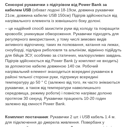
Сенсорні рукавички з підігрівом від Power Bank за
кабелем USB
(обхват лодоні 18-19см, довжина рукавички
21см, довжина кабелю USB 150см) Підігрів здійснюється від
нагрівального елемента із зовнішнього боку долоні.
– це надійний спосіб захистити руки від холоду та покращити
кровообіг, уникнувши обмороження. Рукавички підходять для
регулярного використання, у тому числі зимових видів
активного відпочинку, таких як полювання, катання на лижах,
сноуборді, підлідна риболовля та альпінізм, відмінно підійдуть
для бійців ЗСУ, особливо за статичних, малорухливих завдань.
Підігрів здійснюється від Power Bank (у комплект не входить)
за допомогою кабелю довжиною 140 см. Робочий
нагрівальний елемент знаходиться всередині рукавичок в
районі тильної сторони руки, підтримує всередині
температуру до 50 ° C (залежно від того, як часто знімаються
рукавички, а також від температури навколишнього
середовища, режиму роботи) і повністю нагріває долоню
протягом 30 секунд. Рукавички працюють 10-20 годин
залежно від ємності Power Bank.
Комплект постачання
: Рукавички 2 шт. і USB кабель 1.4 м.
для підключення до джерела живлення. Повербанк у