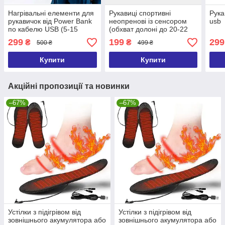
Нагрівальні елементи для
Рукавиці спортивні
Рука
рукавичок від Power Bank
неопренові із сенсором
usb
по кабелю USB (5-15
(обхват долоні до 20-22
годин обігріву)
см)
299
199
299
₴
₴
500 ₴
499 ₴
Купити
Купити
Акційні пропозиції та новинки
–67%
–67%
Устілки з підігрівом від
Устілки з підігрівом від
зовнішнього акумулятора або
зовнішнього акумулятора або