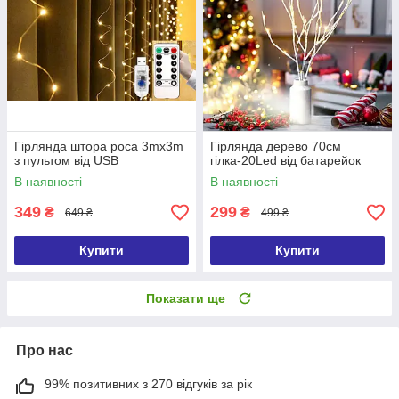
Гірлянда штора роса 3mx3m
Гірлянда дерево 70см
з пультом від USB
гілка-20Led від батарейок
В наявності
В наявності
349
299
₴
₴
649 ₴
499 ₴
Купити
Купити
Показати ще
Про нас
99% позитивних з 270 відгуків за рік