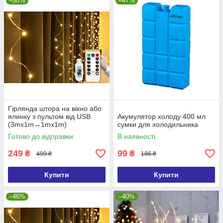
–50%
–47%
Гірлянда штора на вікно або
ялинку з пультом від USB
Акумулятор холоду 400 мл
(3mx1m→1mx1m)
сумки для холодильника
Готово до відправки
В наявності
249
99
₴
₴
499 ₴
186 ₴
Купити
Купити
–46%
–40%