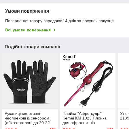
Умови повернення
Повернення товару впродовж 14 днів за рахунок покупця
Всі умови повернення
Подібні товари компанії
Рукавиці спортивні
Плойка "Афро-кудрі"
Утю
неопренові із сенсором
Kemei KM 1023 Плойка
213
(обхват долоні до 20-22
для афролоконів
см)