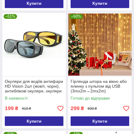
Купити
Купити
–51%
–50%
Окуляри для водіїв антифари
Гірлянда штора на вікно або
HD Vision 2шт (жовті, чорні),
ялинку з пультом від USB
антиблікові окуляри, окуляри
(3mx2m→2mx2m)
від сонця, окуляри від
В наявності
Готово до відправки
відблисків
199
299
₴
₴
410 ₴
600 ₴
Купити
Купити