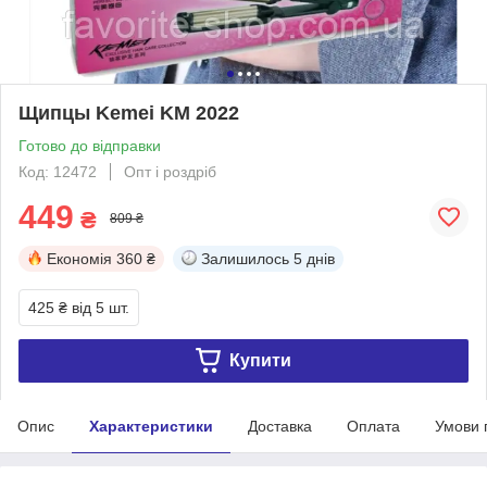
Щипцы Kemei KM 2022
Готово до відправки
Код: 12472
Опт і роздріб
449
₴
809 ₴
Економія
360 ₴
Залишилось
5 днів
425 ₴
від 5 шт.
Купити
Опис
Характеристики
Доставка
Оплата
Умови 