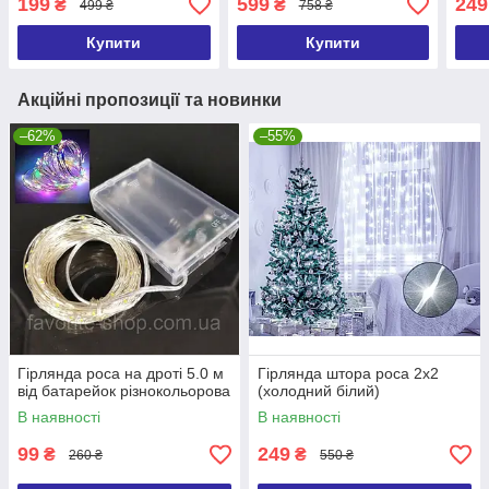
199
599
249
₴
₴
499 ₴
758 ₴
Купити
Купити
Акційні пропозиції та новинки
–62%
–55%
Гірлянда роса на дроті 5.0 м
Гірлянда штора роса 2х2
від батарейок різнокольорова
(холодний білий)
В наявності
В наявності
99
249
₴
₴
260 ₴
550 ₴