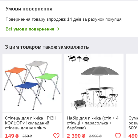
Умови повернення
Повернення товару впродовж 14 днів за рахунок покупця
Всі умови повернення
З цим товаром також замовляють
Стілець для пікніка ! РІЗНІ
Набір для пікніка (стіл + 4
Сумк
КОЛЬОРИ! складаний
стільці + парасолька +
розк
стілець для кемпінгу
барбекю)
600*
на з
149
2 390
490
₴
₴
250 ₴
2 990 ₴