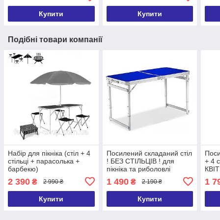
Купити
Купити
Подібні товари компанії
Набір для пікніка (стіл + 4
Посилений складаний стіл
Поси
стільці + парасолька +
! БЕЗ СТІЛЬЦІВ ! для
+ 4 
барбекю)
пікніка та риболовлі
КВІТ
рибо
2 390
1 490
1 7
₴
₴
2 990 ₴
2 190 ₴
Купити
Купити