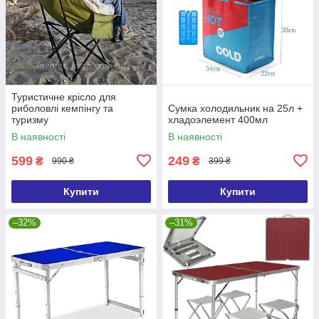
Туристичне крісло для
риболовлі кемпінгу та
Сумка холодильник на 25л +
туризму
хладоэлемент 400мл
В наявності
В наявності
599
249
₴
₴
990 ₴
399 ₴
Купити
Купити
–32%
–31%