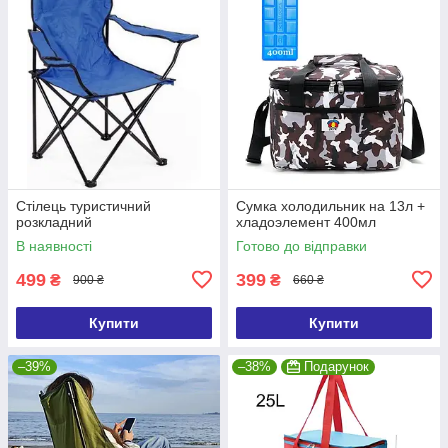
Стілець туристичний
Сумка холодильник на 13л +
розкладний
хладоэлемент 400мл
В наявності
Готово до відправки
499
399
₴
₴
900 ₴
660 ₴
Купити
Купити
–39%
–38%
Подарунок