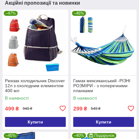
Акційні пропозиції та новинки
–47%
–46%
Рюкзак холодильник Discover
Гамак мексиканський -РІЗНІ
12л з охолодним елементом
РОЗМІРИ - з поперечними
400 мл
планками
В наявності
В наявності
499
299
₴
₴
940 ₴
549 ₴
Купити
Купити
–45%
–40%
Подарунок