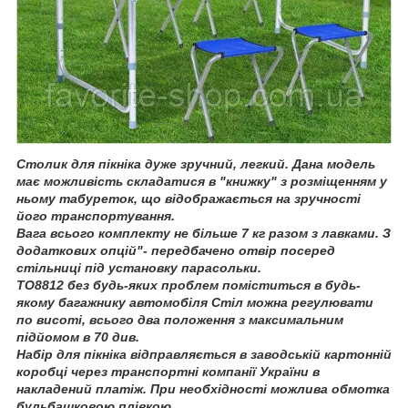
Столик для пікніка дуже зручний, легкий. Дана модель
має можливість складатися в "книжку" з розміщенням у
ньому табуреток, що відображається на зручності
його транспортування.
Вага всього комплекту не більше 7 кг разом з лавками. З
додаткових опцій"- передбачено отвір посеред
стільниці під установку парасольки.
ТО8812 без будь-яких проблем поміститься в будь-
якому багажнику автомобіля Стіл можна регулювати
по висоті, всього два положення з максимальним
підйомом в 70 див.
Набір для пікніка відправляється в заводській картонній
коробці через транспортні компанії України в
накладений платіж. При необхідності можлива обмотка
бульбашковою плівкою .