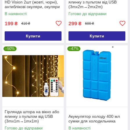
HD Vision 2шт (жовті, чорні),
ялинку з пультом від USB
антиблікові окуляри, окуляри
(3mx2m→2mx2m)
від сонця, окуляри від
В наявності
Готово до відправки
відблисків
199
299
₴
₴
410 ₴
600 ₴
Купити
Купити
–50%
–47%
Гірлянда штора на вікно або
ялинку з пультом від USB
Акумулятор холоду 400 мл
(3mx1m→1mx1m)
сумки для холодильника
Готово до відправки
В наявності