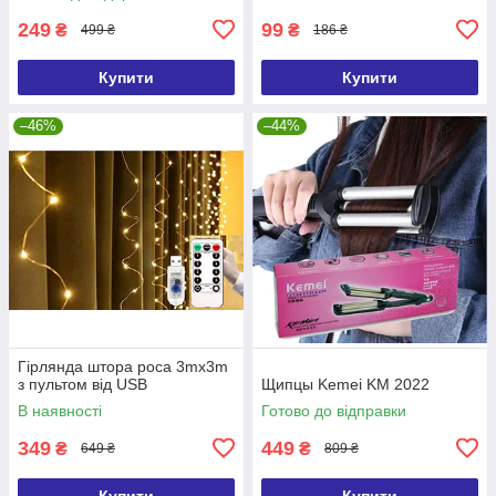
249
99
₴
₴
499 ₴
186 ₴
Купити
Купити
–46%
–44%
Гірлянда штора роса 3mx3m
з пультом від USB
Щипцы Kemei KM 2022
В наявності
Готово до відправки
349
449
₴
₴
649 ₴
809 ₴
Купити
Купити