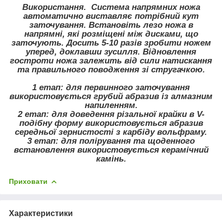
Використання. Система напрямних ножа
автоматично виставляє потрібний кут
заточування. Встановіть лезо ножа в
напрямні, які розміщені між дисками, що
заточують. Досить 5-10 разів зробити ножем
уперед, доклавши зусилля. Відновлення
гостроти ножа залежить від сили натискання
та правильного поводження зі стругачкою.
1 етап: для первинного заточування
використовується грубий абразив із алмазним
напиленням.
2 етап: для доведення різальної крайки в V-
подібну форму використовується абразив
середньої зернистості з карбіду вольфраму.
3 етап: для полірування та щоденного
встановлення використовується керамічний
камінь.
Приховати
Характеристики