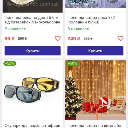
Гірлянда роса на дроті 5.0 м
Гірлянда штора роса 2х2
від батарейок різнокольорова
(холодний білий)
В наявності
В наявності
99
249
₴
₴
260 ₴
550 ₴
Купити
Купити
–51%
–50%
Окуляри для водіїв антифари
Гірлянда штора на вікно або