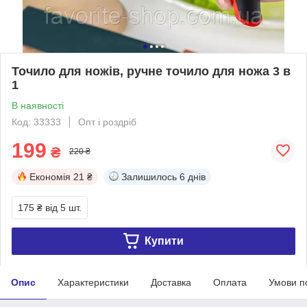
Точило для ножів, ручне точило для ножа 3 в
1
В наявності
Код: 33333
Опт і роздріб
199
₴
220 ₴
Економія
21 ₴
Залишилось
6 днів
175 ₴
від 5 шт.
Купити
Опис
Характеристики
Доставка
Оплата
Умови п