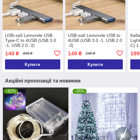
USB-хаб Lemorele USB
USB-хаб Lemorele USB to
Кабе
Type-C to 4USB (USB 3.0
4USB (USB 3.0 -1; USB 2.0
Ligh
-1; USB 2.0 -3)
-3)
C) 1
149
149
199
₴
₴
449 ₴
249 ₴
Купити
Купити
Акційні пропозиції та новинки
–62%
–55%