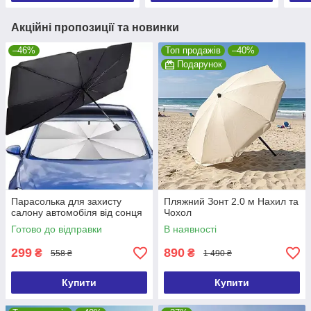
Акційні пропозиції та новинки
–46%
Топ продажів
–40%
Подарунок
Парасолька для захисту
Пляжний Зонт 2.0 м Нахил та
салону автомобіля від сонця
Чохол
Готово до відправки
В наявності
299
890
₴
₴
558 ₴
1 490 ₴
Купити
Купити