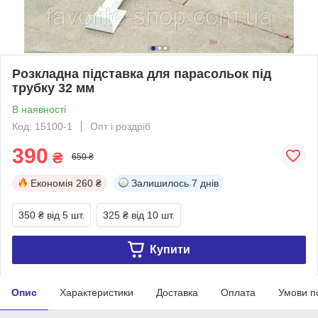
Розкладна підставка для парасольок під
трубку 32 мм
В наявності
Код: 15100-1
Опт і роздріб
390
₴
650 ₴
Економія
260 ₴
Залишилось
7 днів
350 ₴
від 5 шт.
325 ₴
від 10 шт.
Купити
Опис
Характеристики
Доставка
Оплата
Умови п