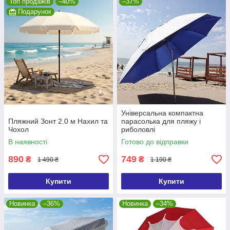
Топ продажів
–40%
–37%
Подарунок
Універсальна компактна
Пляжний Зонт 2.0 м Нахил та
парасолька для пляжу і
Чохол
риболовлі
В наявності
Готово до відправки
890
749
₴
₴
1 490 ₴
1 190 ₴
Купити
Купити
Новинка
–36%
Новинка
–34%