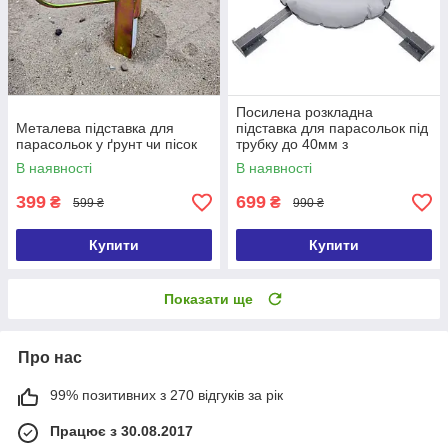
Посилена розкладна
Металева підставка для
підставка для парасольок під
парасольок у ґрунт чи пісок
трубку до 40мм з
обтяжувачем
В наявності
В наявності
399
699
₴
₴
599 ₴
990 ₴
Купити
Купити
Показати ще
Про нас
99% позитивних з 270 відгуків за рік
Працює з 30.08.2017