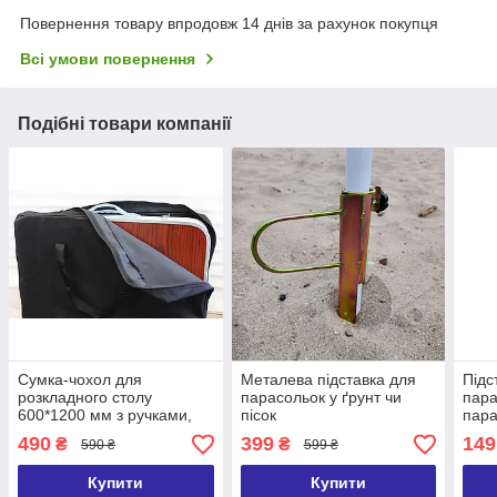
Повернення товару впродовж 14 днів за рахунок покупця
Всі умови повернення
Подібні товари компанії
Сумка-чохол для
Металева підставка для
Підс
розкладного столу
парасольок у ґрунт чи
пара
600*1200 мм з ручками,
пісок
пара
на змійці
490
399
149
₴
₴
590 ₴
599 ₴
Купити
Купити